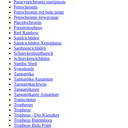
Paracyprichromis nigripinnis
Petrochromis
Petrochromis red bulu point
Petrochromis trewavasae
Placidochromis
Pseudotropheus
Red Rainbow
Sandcichliden
Sandcichliden-Xenotilapia
Sardinencichliden
Schneckenbuntbarsch
Schneckencichliden
Sumbu Shell
Synodontis
Tanganjika
Tanganjika Aquarium
Tanganjikaclowns
Tanganjikasee
Tanganjikasee Aquarium
Transcriptus
Tropheops
Tropheus
Tropheus - Der Klassiker
Tropheus Bulombora
Tropheus Bulu Point