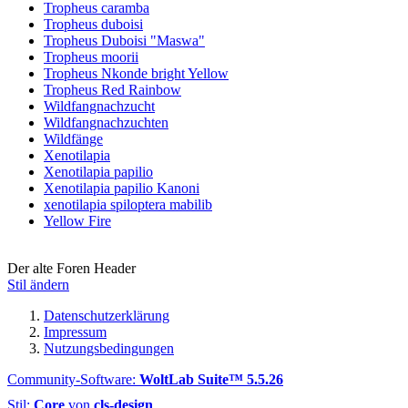
Tropheus caramba
Tropheus duboisi
Tropheus Duboisi "Maswa"
Tropheus moorii
Tropheus Nkonde bright Yellow
Tropheus Red Rainbow
Wildfangnachzucht
Wildfangnachzuchten
Wildfänge
Xenotilapia
Xenotilapia papilio
Xenotilapia papilio Kanoni
xenotilapia spiloptera mabilib
Yellow Fire
Der alte Foren Header
Stil ändern
Datenschutzerklärung
Impressum
Nutzungsbedingungen
Community-Software:
WoltLab Suite™ 5.5.26
Stil:
Core
von
cls-design