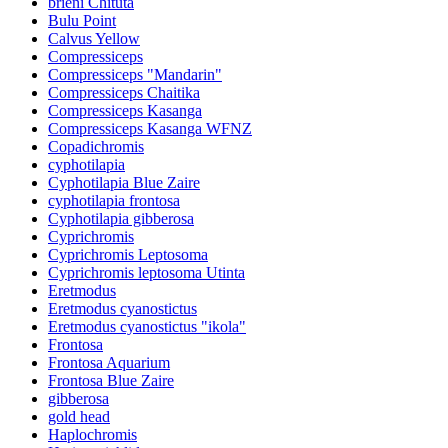
brieni Chituta
Bulu Point
Calvus Yellow
Compressiceps
Compressiceps "Mandarin"
Compressiceps Chaitika
Compressiceps Kasanga
Compressiceps Kasanga WFNZ
Copadichromis
cyphotilapia
Cyphotilapia Blue Zaire
cyphotilapia frontosa
Cyphotilapia gibberosa
Cyprichromis
Cyprichromis Leptosoma
Cyprichromis leptosoma Utinta
Eretmodus
Eretmodus cyanostictus
Eretmodus cyanostictus "ikola"
Frontosa
Frontosa Aquarium
Frontosa Blue Zaire
gibberosa
gold head
Haplochromis