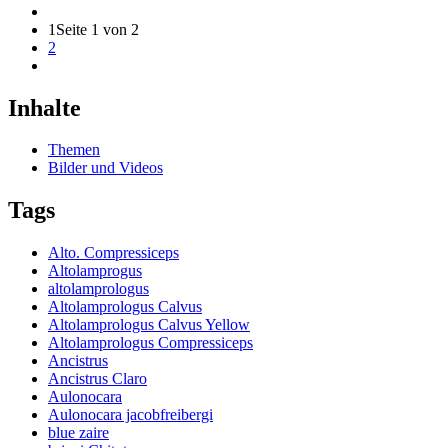
1
Seite 1 von 2
2
Inhalte
Themen
Bilder und Videos
Tags
Alto. Compressiceps
Altolamprogus
altolamprologus
Altolamprologus Calvus
Altolamprologus Calvus Yellow
Altolamprologus Compressiceps
Ancistrus
Ancistrus Claro
Aulonocara
Aulonocara jacobfreibergi
blue zaire