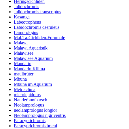
Heringscichliden
Julidochromis
Julidochromis transcriptus
Kasanga
Labeotropheus
Labidochromis caeruleus
Lamprologus
Mal-Ta-Cichliden-Forum.de
Malawi
Malawi Aquaristik
Malawisee
Malawisee Aquarium
Mandarin
Mandarin Kilima
maulbrüter
Mbuna
Mbuna im Aquarium
Metriaclima
microlepidotus
Nanderbuntbarsch
Neolamprologus
neolamprologus longior
Neolamprologus nigriventris
Paracyprichromis
Paracyprichromis brieni