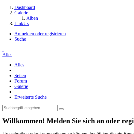
Dashboard
Galerie
Alben
LinkUs
Anmelden oder registrieren
Suche
Alles
Alles
Seiten
Forum
Galerie
Erweiterte Suche
Willkommen! Melden Sie sich an oder regis
Um schreiben oder kommentieren zu können, benötigen Sie ein Benu