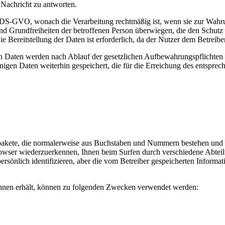
 Nachricht zu antworten.
 f) DS-GVO, wonach die Verarbeitung rechtmäßig ist, wenn sie zur Wahru
e und Grundfreiheiten der betroffenen Person überwiegen, die den Schut
e Bereitstellung der Daten ist erforderlich, da der Nutzer dem Betrei
ten werden nach Ablauf der gesetzlichen Aufbewahrungspflichten gelös
enigen Daten weiterhin gespeichert, die für die Erreichung des entspr
pakete, die normalerweise aus Buchstaben und Nummern bestehen und 
owser wiederzuerkennen, Ihnen beim Surfen durch verschiedene Abteilun
ersönlich identifizieren, aber die vom Betreiber gespeicherten Inform
 Ihnen erhält, können zu folgenden Zwecken verwendet werden: