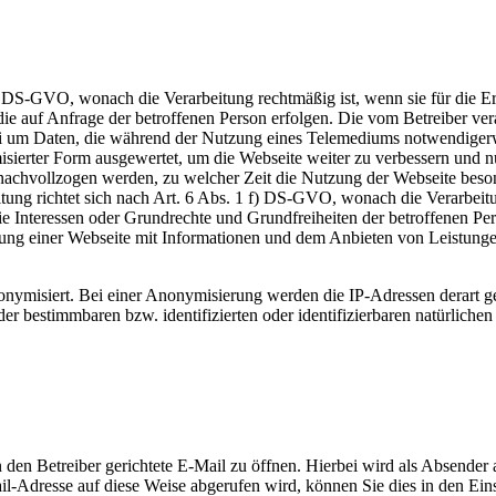
b) DS-GVO, wonach die Verarbeitung rechtmäßig ist, wenn sie für die Erfü
die auf Anfrage der betroffenen Person erfolgen. Die vom Betreiber ve
bei um Daten, die während der Nutzung eines Telemediums notwendiger
sierter Form ausgewertet, um die Webseite weiter zu verbessern und nut
nachvollzogen werden, zu welcher Zeit die Nutzung der Webseite besond
tung richtet sich nach Art. 6 Abs. 1 f) DS-GVO, wonach die Verarbeitu
ht die Interessen oder Grundrechte und Grundfreiheiten der betroffenen
tellung einer Webseite mit Informationen und dem Anbieten von Leistu
nymisiert. Bei einer Anonymisierung werden die IP-Adressen derart ge
er bestimmbaren bzw. identifizierten oder identifizierbaren natürlich
den Betreiber gerichtete E-Mail zu öffnen. Hierbei wird als Absender 
ail-Adresse auf diese Weise abgerufen wird, können Sie dies in den Ei