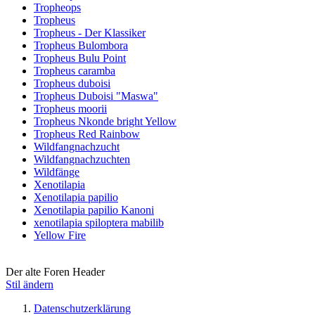
Tropheops
Tropheus
Tropheus - Der Klassiker
Tropheus Bulombora
Tropheus Bulu Point
Tropheus caramba
Tropheus duboisi
Tropheus Duboisi "Maswa"
Tropheus moorii
Tropheus Nkonde bright Yellow
Tropheus Red Rainbow
Wildfangnachzucht
Wildfangnachzuchten
Wildfänge
Xenotilapia
Xenotilapia papilio
Xenotilapia papilio Kanoni
xenotilapia spiloptera mabilib
Yellow Fire
Der alte Foren Header
Stil ändern
Datenschutzerklärung