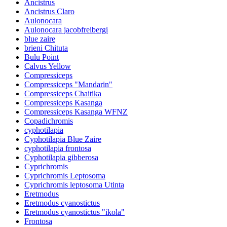
Ancistrus
Ancistrus Claro
Aulonocara
Aulonocara jacobfreibergi
blue zaire
brieni Chituta
Bulu Point
Calvus Yellow
Compressiceps
Compressiceps "Mandarin"
Compressiceps Chaitika
Compressiceps Kasanga
Compressiceps Kasanga WFNZ
Copadichromis
cyphotilapia
Cyphotilapia Blue Zaire
cyphotilapia frontosa
Cyphotilapia gibberosa
Cyprichromis
Cyprichromis Leptosoma
Cyprichromis leptosoma Utinta
Eretmodus
Eretmodus cyanostictus
Eretmodus cyanostictus "ikola"
Frontosa