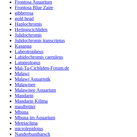
Frontosa Aquarium
Frontosa Blue Zaire
gibberosa
gold head
Haplochromis
Heringscichliden
Julidochromis
Julidochromis transcriptus
Kasanga
Labeotropheus
Labidochromis caeruleus
Lamprologus
Mal-Ta-Cichliden-Forum.de
Malawi
Malawi Aquaristik
Malawisee
Malawisee Aquarium
Mandarin
Mandarin Kilima
maulbrüter
Mbuna
Mbuna im Aquarium
Metriaclima
microlepidotus
Nanderbuntbarsch