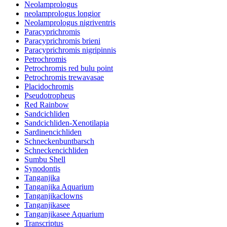
Neolamprologus
neolamprologus longior
Neolamprologus nigriventris
Paracyprichromis
Paracyprichromis brieni
Paracyprichromis nigripinnis
Petrochromis
Petrochromis red bulu point
Petrochromis trewavasae
Placidochromis
Pseudotropheus
Red Rainbow
Sandcichliden
Sandcichliden-Xenotilapia
Sardinencichliden
Schneckenbuntbarsch
Schneckencichliden
Sumbu Shell
Synodontis
Tanganjika
Tanganjika Aquarium
Tanganjikaclowns
Tanganjikasee
Tanganjikasee Aquarium
Transcriptus