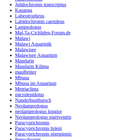
Julidochromis transcriptus
Kasanga
Labeotropheus
Labidochromis caeruleus
Lamprologus
Mal-Ta-Cichliden-Forum.de
Malawi
Malawi Aquaristik
Malawisee
Malawisee Aquarium
Mandarin
Mandarin Kilima
maulbrüter
Mbuna
Mbuna im Aquarium
Metriaclima
microlepidotus
Nanderbuntbarsch
Neolamprologus
neolamprologus longior
Neolamprologus nigriventris
Paracyprichromis
Paracyprichromis brieni
Paracyprichromis nigripinnis
Petrochromis