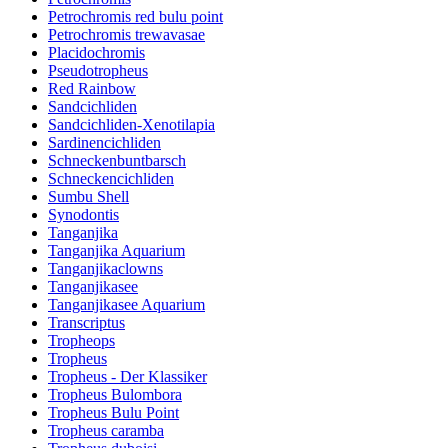
Petrochromis red bulu point
Petrochromis trewavasae
Placidochromis
Pseudotropheus
Red Rainbow
Sandcichliden
Sandcichliden-Xenotilapia
Sardinencichliden
Schneckenbuntbarsch
Schneckencichliden
Sumbu Shell
Synodontis
Tanganjika
Tanganjika Aquarium
Tanganjikaclowns
Tanganjikasee
Tanganjikasee Aquarium
Transcriptus
Tropheops
Tropheus
Tropheus - Der Klassiker
Tropheus Bulombora
Tropheus Bulu Point
Tropheus caramba