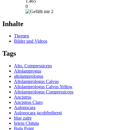
1.465
0
2
Inhalte
Themen
Bilder und Videos
Tags
Alto. Compressiceps
Altolamprogus
altolamprologus
Altolamprologus Calvus
Altolamprologus Calvus Yellow
Altolamprologus Compressiceps
Ancistrus
Ancistrus Claro
Aulonocara
Aulonocara jacobfreibergi
blue zaire
brieni Chituta
Bulu Point