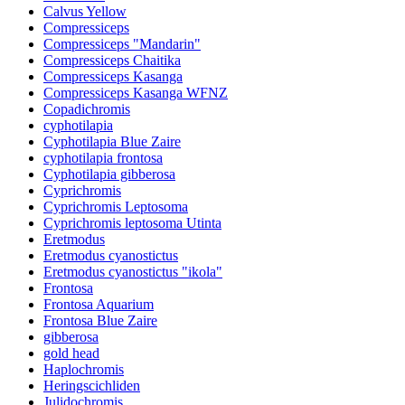
Calvus Yellow
Compressiceps
Compressiceps "Mandarin"
Compressiceps Chaitika
Compressiceps Kasanga
Compressiceps Kasanga WFNZ
Copadichromis
cyphotilapia
Cyphotilapia Blue Zaire
cyphotilapia frontosa
Cyphotilapia gibberosa
Cyprichromis
Cyprichromis Leptosoma
Cyprichromis leptosoma Utinta
Eretmodus
Eretmodus cyanostictus
Eretmodus cyanostictus "ikola"
Frontosa
Frontosa Aquarium
Frontosa Blue Zaire
gibberosa
gold head
Haplochromis
Heringscichliden
Julidochromis