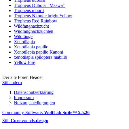
Tropheus duboisi
Tropheus Duboisi "Maswa"
Tropheus moorii
Tropheus Nkonde bright Yellow
Tropheus Red Rainbow
Wildfangnachzucht
Wildfangnachzuchten
Wildfänge
Xenotilapia
Xenotilapia papilio
Xenotilapia papilio Kanoni
xenotilapia spiloptera mabilib
Yellow Fire
Der alte Foren Header
Stil ändern
Datenschutzerklärung
Impressum
Nutzungsbedingungen
Community-Software:
WoltLab Suite™ 5.5.26
Stil:
Core
von
cls-design