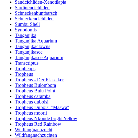
Sandcichliden-Xenotilapia
Sardinencichliden
Schneckenbuntbarsch
Schneckencichliden
Sumbu Shell
Synodontis
Tanganjika
Tanganjika Aquarium
Tanganjikaclowns
Tanganjikasee
Tanganjikasee Aquarium
Transcriptus
Tropheops
Tropheus
Tropheus - Der Klassiker
Tropheus Bulombora
Tropheus Bulu Point
Tropheus caramba
Tropheus duboisi
Tropheus Duboisi "Maswa"
Tropheus moorii
Tropheus Nkonde bright Yellow
Tropheus Red Rainbow
Wildfangnachzucht
Wildfangnachzuchten