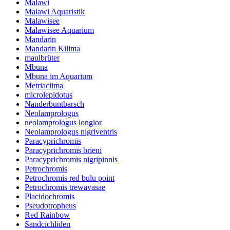
Malawi
Malawi Aquaristik
Malawisee
Malawisee Aquarium
Mandarin
Mandarin Kilima
maulbrüter
Mbuna
Mbuna im Aquarium
Metriaclima
microlepidotus
Nanderbuntbarsch
Neolamprologus
neolamprologus longior
Neolamprologus nigriventris
Paracyprichromis
Paracyprichromis brieni
Paracyprichromis nigripinnis
Petrochromis
Petrochromis red bulu point
Petrochromis trewavasae
Placidochromis
Pseudotropheus
Red Rainbow
Sandcichliden