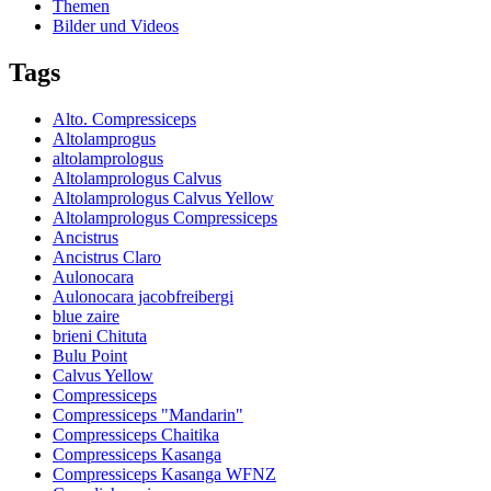
Themen
Bilder und Videos
Tags
Alto. Compressiceps
Altolamprogus
altolamprologus
Altolamprologus Calvus
Altolamprologus Calvus Yellow
Altolamprologus Compressiceps
Ancistrus
Ancistrus Claro
Aulonocara
Aulonocara jacobfreibergi
blue zaire
brieni Chituta
Bulu Point
Calvus Yellow
Compressiceps
Compressiceps "Mandarin"
Compressiceps Chaitika
Compressiceps Kasanga
Compressiceps Kasanga WFNZ