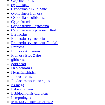
Copadichromis
cyphotilapia
Cyphotilapia Blue Zaire
cyphotilapia frontosa
Cyphotilapia gibberosa
Cyprichromis
Cyprichromis Leptosoma
Cyprichromis leptosoma Utinta
Eretmodus
Eretmodus cyanostictus
Eretmodus cyanostictus "ikola"
Frontosa
Frontosa Aquarium
Frontosa Blue Zaire
gibberosa
gold head
Haplochromis
Heringscichliden
Julidochromis
Julidochromis transcriptus
Kasanga
Labeotropheus
Labidochromis caeruleus
Lamprologus
Mal-Ta-Cichliden-Forum.de