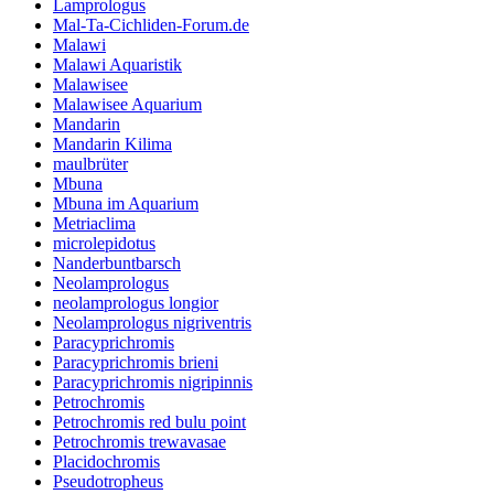
Lamprologus
Mal-Ta-Cichliden-Forum.de
Malawi
Malawi Aquaristik
Malawisee
Malawisee Aquarium
Mandarin
Mandarin Kilima
maulbrüter
Mbuna
Mbuna im Aquarium
Metriaclima
microlepidotus
Nanderbuntbarsch
Neolamprologus
neolamprologus longior
Neolamprologus nigriventris
Paracyprichromis
Paracyprichromis brieni
Paracyprichromis nigripinnis
Petrochromis
Petrochromis red bulu point
Petrochromis trewavasae
Placidochromis
Pseudotropheus