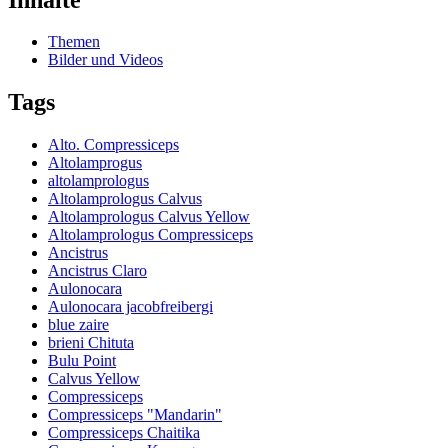
Themen
Bilder und Videos
Tags
Alto. Compressiceps
Altolamprogus
altolamprologus
Altolamprologus Calvus
Altolamprologus Calvus Yellow
Altolamprologus Compressiceps
Ancistrus
Ancistrus Claro
Aulonocara
Aulonocara jacobfreibergi
blue zaire
brieni Chituta
Bulu Point
Calvus Yellow
Compressiceps
Compressiceps "Mandarin"
Compressiceps Chaitika