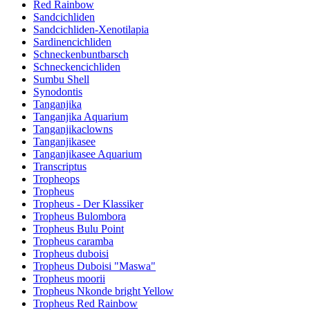
Red Rainbow
Sandcichliden
Sandcichliden-Xenotilapia
Sardinencichliden
Schneckenbuntbarsch
Schneckencichliden
Sumbu Shell
Synodontis
Tanganjika
Tanganjika Aquarium
Tanganjikaclowns
Tanganjikasee
Tanganjikasee Aquarium
Transcriptus
Tropheops
Tropheus
Tropheus - Der Klassiker
Tropheus Bulombora
Tropheus Bulu Point
Tropheus caramba
Tropheus duboisi
Tropheus Duboisi "Maswa"
Tropheus moorii
Tropheus Nkonde bright Yellow
Tropheus Red Rainbow