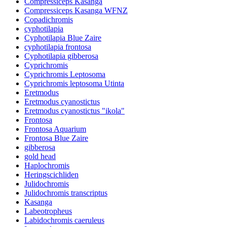
Compressiceps Kasanga
Compressiceps Kasanga WFNZ
Copadichromis
cyphotilapia
Cyphotilapia Blue Zaire
cyphotilapia frontosa
Cyphotilapia gibberosa
Cyprichromis
Cyprichromis Leptosoma
Cyprichromis leptosoma Utinta
Eretmodus
Eretmodus cyanostictus
Eretmodus cyanostictus "ikola"
Frontosa
Frontosa Aquarium
Frontosa Blue Zaire
gibberosa
gold head
Haplochromis
Heringscichliden
Julidochromis
Julidochromis transcriptus
Kasanga
Labeotropheus
Labidochromis caeruleus