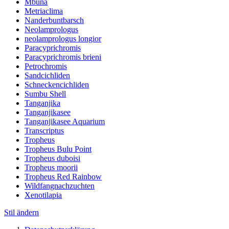
Mbuna
Metriaclima
Nanderbuntbarsch
Neolamprologus
neolamprologus longior
Paracyprichromis
Paracyprichromis brieni
Petrochromis
Sandcichliden
Schneckencichliden
Sumbu Shell
Tanganjika
Tanganjikasee
Tanganjikasee Aquarium
Transcriptus
Tropheus
Tropheus Bulu Point
Tropheus duboisi
Tropheus moorii
Tropheus Red Rainbow
Wildfangnachzuchten
Xenotilapia
Stil ändern