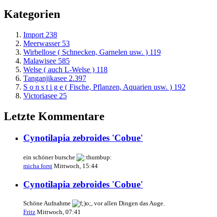
Kategorien
Import
238
Meerwasser
53
Wirbellose ( Schnecken, Garnelen usw. )
119
Malawisee
585
Welse ( auch L-Welse )
118
Tanganjikasee
2.397
S o n s t i g e ( Fische, Pflanzen, Aquarien usw. )
192
Victoriasee
25
Letzte Kommentare
Cynotilapia zebroides 'Cobue'
ein schöner bursche
micha forst
Mittwoch, 15:44
Cynotilapia zebroides 'Cobue'
Schöne Aufnahme
, vor allen Dingen das Auge.
Fritz
Mittwoch, 07:41