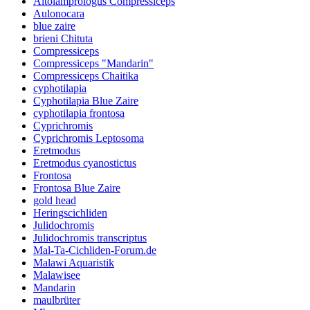
Altolamprologus Compressiceps
Aulonocara
blue zaire
brieni Chituta
Compressiceps
Compressiceps "Mandarin"
Compressiceps Chaitika
cyphotilapia
Cyphotilapia Blue Zaire
cyphotilapia frontosa
Cyprichromis
Cyprichromis Leptosoma
Eretmodus
Eretmodus cyanostictus
Frontosa
Frontosa Blue Zaire
gold head
Heringscichliden
Julidochromis
Julidochromis transcriptus
Mal-Ta-Cichliden-Forum.de
Malawi Aquaristik
Malawisee
Mandarin
maulbrüter