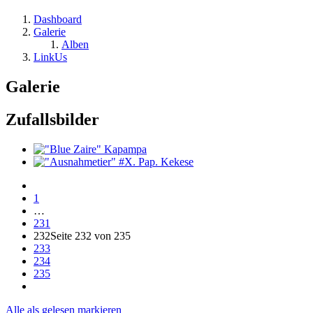
Dashboard
Galerie
Alben
LinkUs
Galerie
Zufallsbilder
1
…
231
232
Seite 232 von 235
233
234
235
Alle als gelesen markieren