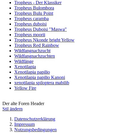
Tropheus - Der Klassiker
Tropheus Bulombora
Tropheus Bulu Point
Tropheus caramba
Tropheus duboisi
Tropheus Duboisi "Maswa"
Tropheus moorii
Tropheus Nkonde bright Yellow
Tropheus Red Rainbow
Wildfangnachzucht
Wildfangnachzuchten
Wildfänge
Xenotilapia
Xenotilapia papilio
Xenotilapia papilio Kanoni
xenotilapia spiloptera mabilib
Yellow Fire
Der alte Foren Header
Stil ändern
Datenschutzerklärung
Impressum
Nutzungsbedingungen