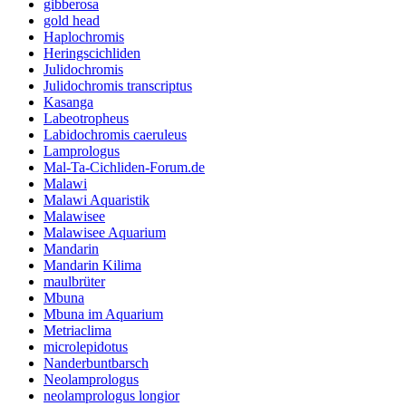
gibberosa
gold head
Haplochromis
Heringscichliden
Julidochromis
Julidochromis transcriptus
Kasanga
Labeotropheus
Labidochromis caeruleus
Lamprologus
Mal-Ta-Cichliden-Forum.de
Malawi
Malawi Aquaristik
Malawisee
Malawisee Aquarium
Mandarin
Mandarin Kilima
maulbrüter
Mbuna
Mbuna im Aquarium
Metriaclima
microlepidotus
Nanderbuntbarsch
Neolamprologus
neolamprologus longior