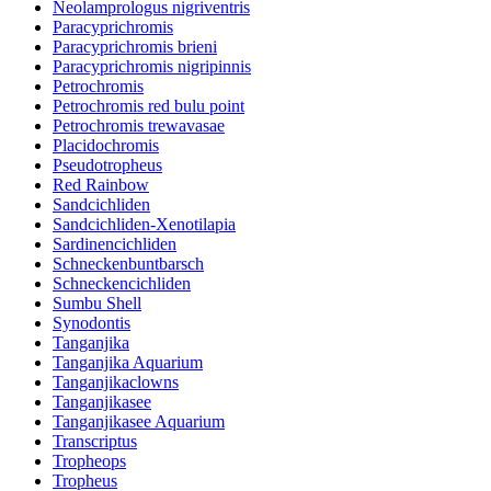
Neolamprologus nigriventris
Paracyprichromis
Paracyprichromis brieni
Paracyprichromis nigripinnis
Petrochromis
Petrochromis red bulu point
Petrochromis trewavasae
Placidochromis
Pseudotropheus
Red Rainbow
Sandcichliden
Sandcichliden-Xenotilapia
Sardinencichliden
Schneckenbuntbarsch
Schneckencichliden
Sumbu Shell
Synodontis
Tanganjika
Tanganjika Aquarium
Tanganjikaclowns
Tanganjikasee
Tanganjikasee Aquarium
Transcriptus
Tropheops
Tropheus