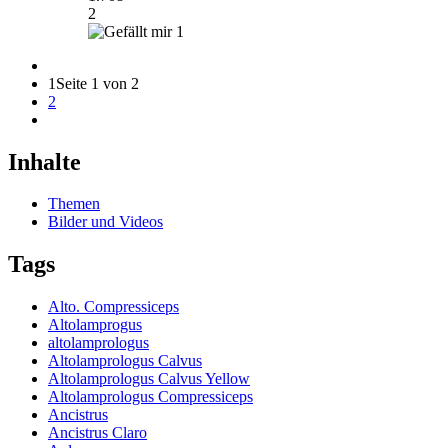
2
1
1
Seite 1 von 2
2
Inhalte
Themen
Bilder und Videos
Tags
Alto. Compressiceps
Altolamprogus
altolamprologus
Altolamprologus Calvus
Altolamprologus Calvus Yellow
Altolamprologus Compressiceps
Ancistrus
Ancistrus Claro