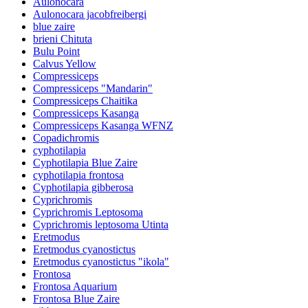
Aulonocara
Aulonocara jacobfreibergi
blue zaire
brieni Chituta
Bulu Point
Calvus Yellow
Compressiceps
Compressiceps "Mandarin"
Compressiceps Chaitika
Compressiceps Kasanga
Compressiceps Kasanga WFNZ
Copadichromis
cyphotilapia
Cyphotilapia Blue Zaire
cyphotilapia frontosa
Cyphotilapia gibberosa
Cyprichromis
Cyprichromis Leptosoma
Cyprichromis leptosoma Utinta
Eretmodus
Eretmodus cyanostictus
Eretmodus cyanostictus "ikola"
Frontosa
Frontosa Aquarium
Frontosa Blue Zaire