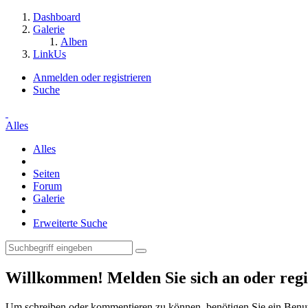
Dashboard
Galerie
Alben
LinkUs
Anmelden oder registrieren
Suche
Alles
Alles
Seiten
Forum
Galerie
Erweiterte Suche
Willkommen! Melden Sie sich an oder regis
Um schreiben oder kommentieren zu können, benötigen Sie ein Benu