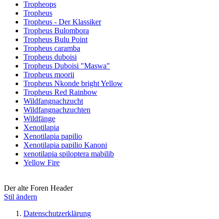
Tropheops
Tropheus
Tropheus - Der Klassiker
Tropheus Bulombora
Tropheus Bulu Point
Tropheus caramba
Tropheus duboisi
Tropheus Duboisi "Maswa"
Tropheus moorii
Tropheus Nkonde bright Yellow
Tropheus Red Rainbow
Wildfangnachzucht
Wildfangnachzuchten
Wildfänge
Xenotilapia
Xenotilapia papilio
Xenotilapia papilio Kanoni
xenotilapia spiloptera mabilib
Yellow Fire
Der alte Foren Header
Stil ändern
Datenschutzerklärung