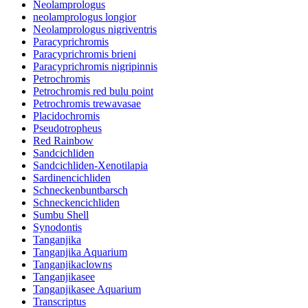
Neolamprologus
neolamprologus longior
Neolamprologus nigriventris
Paracyprichromis
Paracyprichromis brieni
Paracyprichromis nigripinnis
Petrochromis
Petrochromis red bulu point
Petrochromis trewavasae
Placidochromis
Pseudotropheus
Red Rainbow
Sandcichliden
Sandcichliden-Xenotilapia
Sardinencichliden
Schneckenbuntbarsch
Schneckencichliden
Sumbu Shell
Synodontis
Tanganjika
Tanganjika Aquarium
Tanganjikaclowns
Tanganjikasee
Tanganjikasee Aquarium
Transcriptus