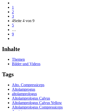
1
2
3
4
Seite 4 von 9
5
…
9
Inhalte
Themen
Bilder und Videos
Tags
Alto. Compressiceps
Altolamprogus
altolamprologus
Altolamprologus Calvus
Altolamprologus Calvus Yellow
Altolamprologus Compressiceps