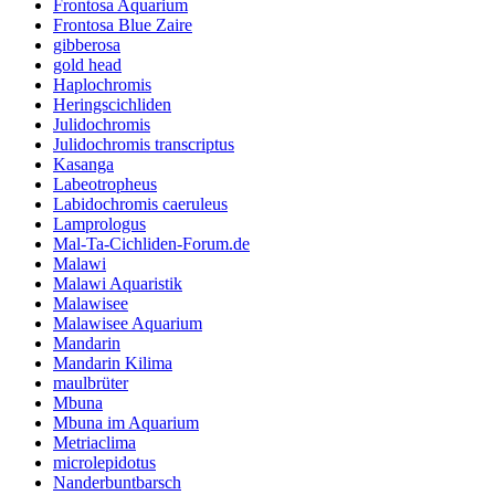
Frontosa Aquarium
Frontosa Blue Zaire
gibberosa
gold head
Haplochromis
Heringscichliden
Julidochromis
Julidochromis transcriptus
Kasanga
Labeotropheus
Labidochromis caeruleus
Lamprologus
Mal-Ta-Cichliden-Forum.de
Malawi
Malawi Aquaristik
Malawisee
Malawisee Aquarium
Mandarin
Mandarin Kilima
maulbrüter
Mbuna
Mbuna im Aquarium
Metriaclima
microlepidotus
Nanderbuntbarsch