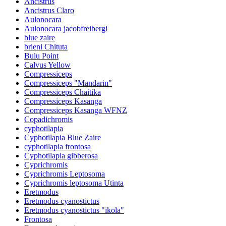
Ancistrus
Ancistrus Claro
Aulonocara
Aulonocara jacobfreibergi
blue zaire
brieni Chituta
Bulu Point
Calvus Yellow
Compressiceps
Compressiceps "Mandarin"
Compressiceps Chaitika
Compressiceps Kasanga
Compressiceps Kasanga WFNZ
Copadichromis
cyphotilapia
Cyphotilapia Blue Zaire
cyphotilapia frontosa
Cyphotilapia gibberosa
Cyprichromis
Cyprichromis Leptosoma
Cyprichromis leptosoma Utinta
Eretmodus
Eretmodus cyanostictus
Eretmodus cyanostictus "ikola"
Frontosa