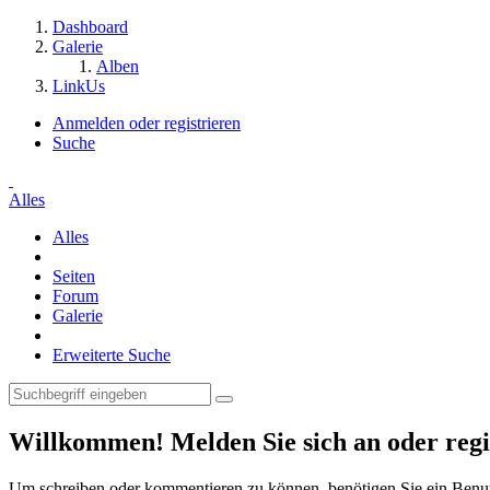
Dashboard
Galerie
Alben
LinkUs
Anmelden oder registrieren
Suche
Alles
Alles
Seiten
Forum
Galerie
Erweiterte Suche
Willkommen! Melden Sie sich an oder regis
Um schreiben oder kommentieren zu können, benötigen Sie ein Benu