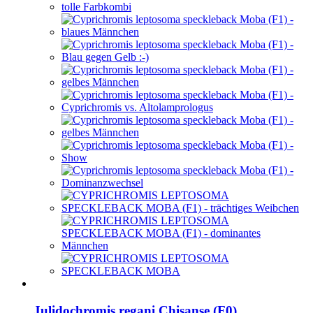
Julidochromis regani Chisanse (F0)