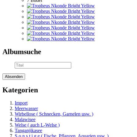
7 Bilder
Albumsuche
Kategorien
Import
Meerwasser
Wirbellose ( Schnecken, Garnelen usw. )
Malawisee
Welse ( auch L-Welse )
Tanganjikasee
S o n s t i g e ( Fische, Pflanzen, Aquarien usw. )