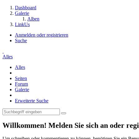
Dashboard
Galerie
Alben
LinkUs
Anmelden oder registrieren
Suche
Alles
Alles
Seiten
Forum
Galerie
Erweiterte Suche
Willkommen! Melden Sie sich an oder regis
Um schreiben oder kommentieren zu können, benötigen Sie ein Benu