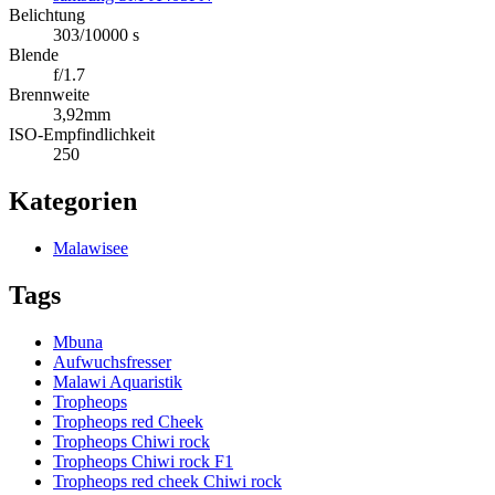
Belichtung
303/10000 s
Blende
f/1.7
Brennweite
3,92mm
ISO-Empfindlichkeit
250
Kategorien
Malawisee
Tags
Mbuna
Aufwuchsfresser
Malawi Aquaristik
Tropheops
Tropheops red Cheek
Tropheops Chiwi rock
Tropheops Chiwi rock F1
Tropheops red cheek Chiwi rock