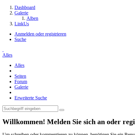
Dashboard
Galerie
Alben
LinkUs
Anmelden oder registrieren
Suche
Alles
Alles
Seiten
Forum
Galerie
Erweiterte Suche
Willkommen! Melden Sie sich an oder regis
Um schreiben oder kommentieren zu können, benötigen Sie ein Benu