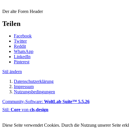
Der alte Foren Header
Teilen
Facebook
Twitter
Reddit
WhatsApp
LinkedIn
Pinterest
Stil ändern
Datenschutzerklärung
Impressum
Nutzungsbedingungen
Community-Software:
WoltLab Suite™ 5.5.26
Stil:
Core
von
cls-design
Diese Seite verwendet Cookies. Durch die Nutzung unserer Seite erklä