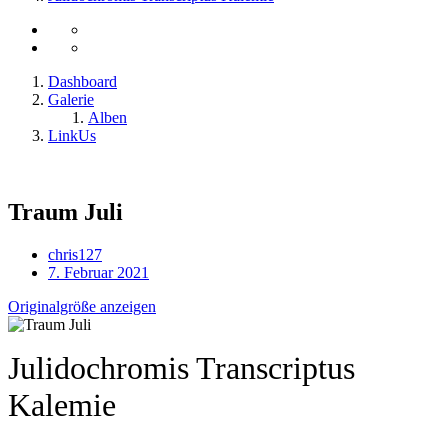
Dashboard
Galerie
Alben
LinkUs
Traum Juli
chris127
7. Februar 2021
Originalgröße anzeigen
Julidochromis Transcriptus
Kalemie