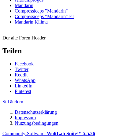
Mandarin
Compressiceps "Mandarin"
Compressiceps "Mandarin" F1
Mandarin Kilima
Der alte Foren Header
Teilen
Facebook
Twitter
Reddit
WhatsApp
LinkedIn
Pinterest
Stil ändern
Datenschutzerklärung
Impressum
Nutzungsbedingungen
Community-Software:
WoltLab Suite™ 5.5.26