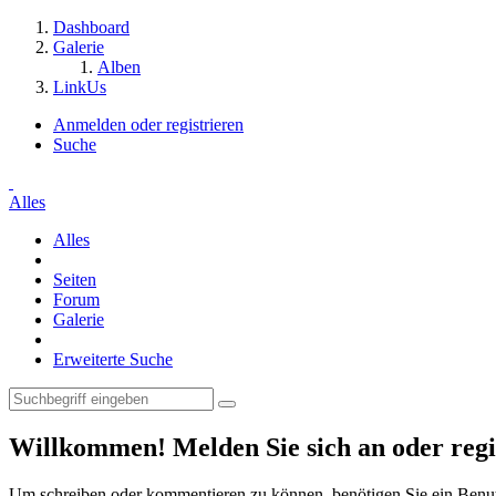
Dashboard
Galerie
Alben
LinkUs
Anmelden oder registrieren
Suche
Alles
Alles
Seiten
Forum
Galerie
Erweiterte Suche
Willkommen! Melden Sie sich an oder regis
Um schreiben oder kommentieren zu können, benötigen Sie ein Benu