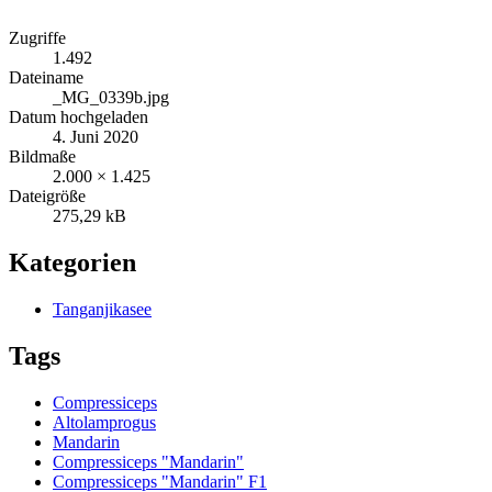
Zugriffe
1.492
Dateiname
_MG_0339b.jpg
Datum hochgeladen
4. Juni 2020
Bildmaße
2.000 × 1.425
Dateigröße
275,29 kB
Kategorien
Tanganjikasee
Tags
Compressiceps
Altolamprogus
Mandarin
Compressiceps "Mandarin"
Compressiceps "Mandarin" F1