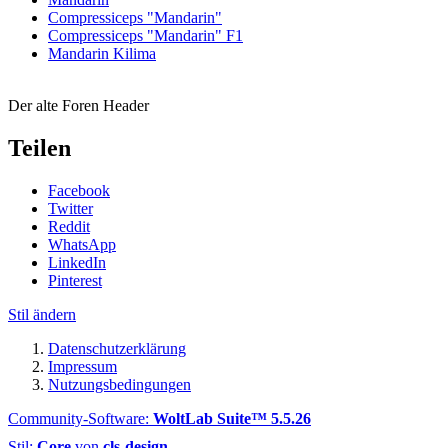
Compressiceps "Mandarin"
Compressiceps "Mandarin" F1
Mandarin Kilima
Der alte Foren Header
Teilen
Facebook
Twitter
Reddit
WhatsApp
LinkedIn
Pinterest
Stil ändern
Datenschutzerklärung
Impressum
Nutzungsbedingungen
Community-Software:
WoltLab Suite™ 5.5.26
Stil:
Core
von
cls-design