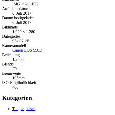
IMG_6743.JPG
Aufnahmedatum
6. Juli 2017
Datum hochgeladen
6. Juli 2017
Bildmaße
1.920 × 1.280
Dateigröße
954,02 kB
Kameramodell
Canon EOS 550D
Belichtung
1/250 s
Blende
f/9
Brennweite
105mm
ISO-Empfindlichkeit
400
Kategorien
Tanganjikasee