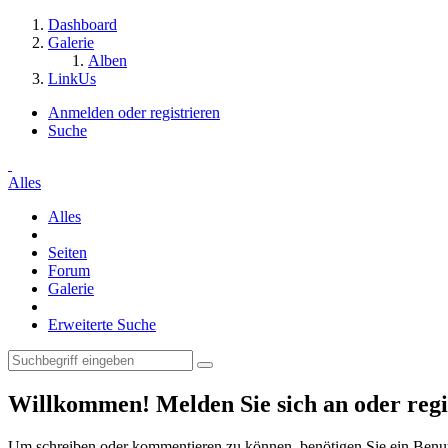
Dashboard
Galerie
Alben
LinkUs
Anmelden oder registrieren
Suche
Alles
Alles
Seiten
Forum
Galerie
Erweiterte Suche
Willkommen! Melden Sie sich an oder regis
Um schreiben oder kommentieren zu können, benötigen Sie ein Benu