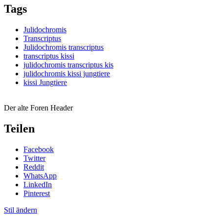
Tags
Julidochromis
Transcriptus
Julidochromis transcriptus
transcriptus kissi
julidochromis transcriptus kis
julidochromis kissi jungtiere
kissi Jungtiere
Der alte Foren Header
Teilen
Facebook
Twitter
Reddit
WhatsApp
LinkedIn
Pinterest
Stil ändern