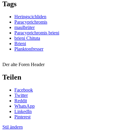
Tags
Heringscichliden
Paracyprichromis
maulbrüter
Paracyprichromis brieni
brieni Chituta
Brieni
Planktonfresser
Der alte Foren Header
Teilen
Facebook
Twitter
Reddit
WhatsApp
LinkedIn
Pinterest
Stil ändern