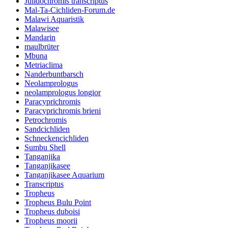
Julidochromis transcriptus
Mal-Ta-Cichliden-Forum.de
Malawi Aquaristik
Malawisee
Mandarin
maulbrüter
Mbuna
Metriaclima
Nanderbuntbarsch
Neolamprologus
neolamprologus longior
Paracyprichromis
Paracyprichromis brieni
Petrochromis
Sandcichliden
Schneckencichliden
Sumbu Shell
Tanganjika
Tanganjikasee
Tanganjikasee Aquarium
Transcriptus
Tropheus
Tropheus Bulu Point
Tropheus duboisi
Tropheus moorii