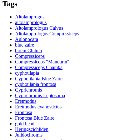
Tags
Altolamprogus
altolamprologus
Altolamprologus Calvus
Altolamprologus Compressiceps
Aulonocara
blue zaire
brieni Chituta
Compressiceps
Compressiceps "Mandarin"
Compressiceps Chaitika
cyphotilapia
Cyphotilapia Blue Zaire
cyphotilapia frontosa
Cyprichromis
Cyprichromis Leptosoma
Eretmodus
Eretmodus cyanostictus
Frontosa
Frontosa Blue Zaire
gold head
Heringscichliden
Julidochromis