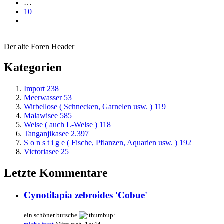
…
10
Der alte Foren Header
Kategorien
Import
238
Meerwasser
53
Wirbellose ( Schnecken, Garnelen usw. )
119
Malawisee
585
Welse ( auch L-Welse )
118
Tanganjikasee
2.397
S o n s t i g e ( Fische, Pflanzen, Aquarien usw. )
192
Victoriasee
25
Letzte Kommentare
Cynotilapia zebroides 'Cobue'
ein schöner bursche